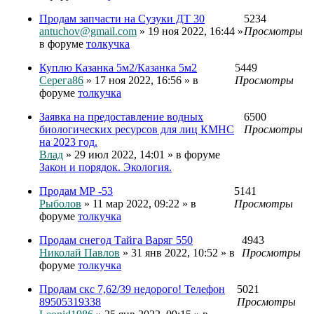
Продам запчасти на Сузуки ДТ 30
5234
antuchov@gmail.com
» 19 ноя 2022, 16:44 »
Просмотры
в форуме
толкучка
Куплю Казанка 5м2/Казанка 5м2
5449
Серега86
» 17 ноя 2022, 16:56 » в
Просмотры
форуме
толкучка
Заявка на предоставление водных
6500
биологических ресурсов для лиц КМНС
Просмотры
на 2023 год.
Влад
» 29 июл 2022, 14:01 » в форуме
Закон и порядок. Экология.
Продам МР -53
5141
Рыболов
» 11 мар 2022, 09:22 » в
Просмотры
форуме
толкучка
Продам снегод Тайга Варяг 550
4943
Николай Павлов
» 31 янв 2022, 10:52 » в
Просмотры
форуме
толкучка
Продам скс 7,62/39 недорого! Телефон
5021
89505319338
Просмотры