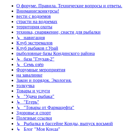
О форуме. Правила. Технические вопросы и ответы.
Внимание:конкурсы!
вести с водоемов
страсти на водоемах
территория охоты
техника, снаряжение, снасти для рыбалки
↳ навигация
Клуб экстремалов
Клуб рыбаков г.Урай
рыболовные базы Кондинского района
↳ база "Глухая-2"
↳ Семь озёр
Форумные мероприятия
на завалинке
Закон и порядок. Экология.
толкучка
Товары и услуги
↳ "Удача рыбака"
↳ "Егерь"
↳ "Товары от Фармацефта"
Здоровье и спорт
Полезные ссылки
↳ Рыбалка в бассейне Конды, выпуск восьмой
↳ Блог "Моя Конда"