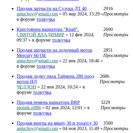
Продам запчасти на Сузуки ДТ 40
2916
antuchov@gmail.com
» 05 мар 2024, 15:29 »
Просмотры
в форуме
толкучка
Крестовина вариатора "Краб".
2690
СВЯТОЙ ВЛАДИМИР
» 12 фев 2024,
Просмотры
09:37 » в форуме
толкучка
Продам запчасти на лодочный мотор
2851
Mercury 60 OE
Просмотры
antuchov@gmail.com
» 22 янв 2024, 18:46 »
в форуме
толкучка
Продам лодку пвха Таймень 280 поод
2686
мотор НД
Просмотры
ЧЕЛДОН
» 22 янв 2024, 10:24 » в
форуме
толкучка
Продам ремень вариатора BRP
3229
plotnik.off86
» 02 янв 2024, 12:01 » в
Просмотры
форуме
толкучка
Продам винты на ямаху 30 и тохатсу 30
3500
antuchov@gmail.com
» 04 ноя 2023, 11:49 »
Просмотры