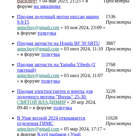
Василич+
» 04 май 2025, 21:25 » в
Просмотры
форуме
на завалинке
Продам лодочный мотор ниссан марин
1536
9.9/15
Просмотры
antuchov@gmail.com
» 10 ноя 2024, 23:09 »
в форуме
толкучка
Продам запчасти на Honda BF 50 SRTU
3887
antuchov@gmail.com
» 03 июл 2024, 11:10
Просмотры
» в форуме
толкучка
Продам запчасти на Yamaha 55beds (2
2768
тактный)
Просмотры
antuchov@gmail.com
» 03 июл 2024, 11:07
» в форуме
толкучка
Продам электростартер и винты для
3229
лодочного мотора "Вихрь" 25-30.
Просмотры
СВЯТОЙ ВЛАДИМИР
» 20 апр 2024,
09:40 » в форуме
толкучка
В Урае весной 2024 открывается
11628
отделения ГИМС
Просмотры
antuchov@gmail.com
» 05 мар 2024, 17:17 »
в форуме
Клуб рыбаков г.Урай