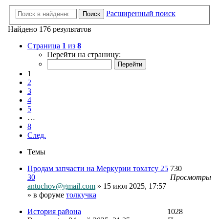
Расширенный поиск
Поиск
Найдено 176 результатов
Страница
1
из
8
Перейти на страницу:
1
2
3
4
5
…
8
След.
Темы
Продам запчасти на Меркурии тохатсу 25
730
30
Просмотры
antuchov@gmail.com
» 15 июл 2025, 17:57
» в форуме
толкучка
История района
1028