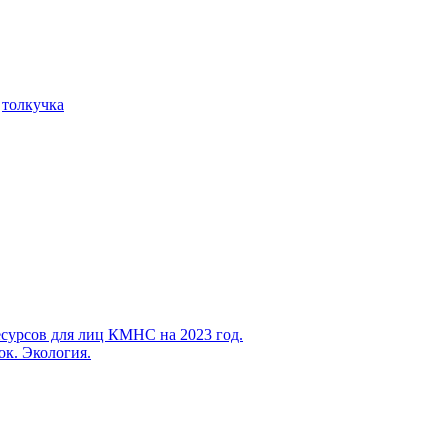
е
толкучка
есурсов для лиц КМНС на 2023 год.
ок. Экология.