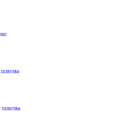
нке
е
толкучка
е
толкучка