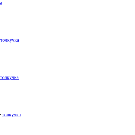
а
е
толкучка
толкучка
е
толкучка