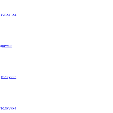
е
толкучка
одоемов
е
толкучка
е
толкучка