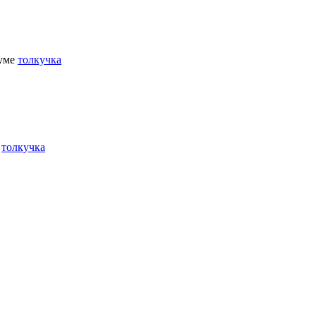
руме
толкучка
е
толкучка