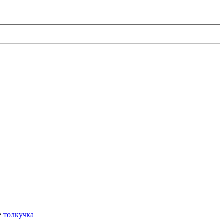
е
толкучка