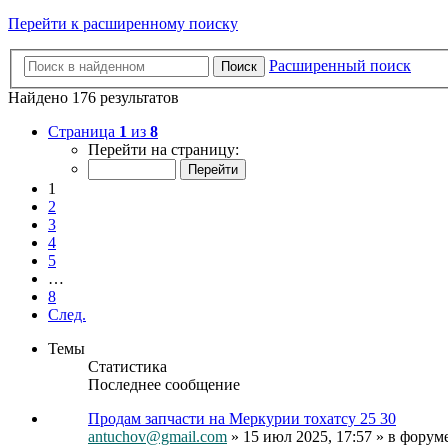
Перейти к расширенному поиску
Расширенный поиск
Поиск
Найдено 176 результатов
Страница
1
из
8
Перейти на страницу:
1
2
3
4
5
…
8
След.
Темы
Статистика
Последнее сообщение
Продам запчасти на Меркурии тохатсу 25 30
antuchov@gmail.com
» 15 июл 2025, 17:57 » в форум