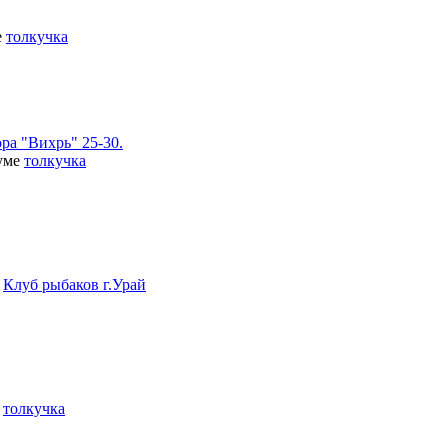
е
толкучка
ра "Вихрь" 25-30.
руме
толкучка
е
Клуб рыбаков г.Урай
е
толкучка