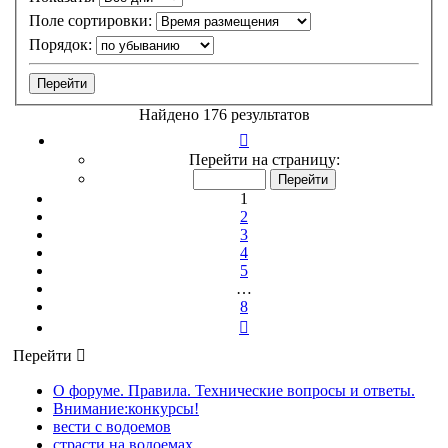
Поле сортировки:
Порядок:
Найдено 176 результатов
Страница
1
Перейти на страницу:
из
8
1
2
3
4
5
…
8
След.
Перейти
О форуме. Правила. Технические вопросы и ответы.
Внимание:конкурсы!
вести с водоемов
страсти на водоемах