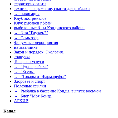
территория охоты
техника, снаряжение, снасти для рыбалки
↳ навигация
Клуб экстремалов
Клуб рыбаков г.Урай
рыболовные базы Кондинского района
↳ база "Глухая-2"
↳ Семь озёр
Форумные мероприятия
на завалинке
Закон и порядок. Экология.
толкучка
Товары и услуги
↳ "Удача рыбака"
↳ "Егерь"
↳ "Товары от Фармацефта"
Здоровье и спорт
Полезные ссылки
↳ Рыбалка в бассейне Конды, выпуск восьмой
↳ Блог "Моя Конда"
АРХИВ
Канал