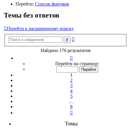
Перейти:
Список форумов
Темы без ответов
Перейти к расширенному поиску
Расширенный
Поиск
поиск
Найдено 176 результатов
Страница
1
Перейти на страницу:
из
8
1
2
3
4
5
…
8
След.
Темы