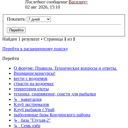
Последнее сообщение
Василич+
02 авг 2026, 15:10
Показать:
Найден 1 результат • Страница
1
из
1
Перейти к расширенному поиску
Перейти
О форуме. Правила. Технические вопросы и ответы.
Внимание:конкурсы!
вести с водоемов
страсти на водоемах
территория охоты
техника, снаряжение, снасти для рыбалки
↳ навигация
Клуб экстремалов
Клуб рыбаков г.Урай
рыболовные базы Кондинского района
↳ база "Глухая-2"
↳ Семь озёр