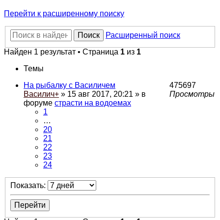
Перейти к расширенному поиску
Поиск
Расширенный поиск
Найден 1 результат • Страница
1
из
1
Темы
На рыбалку с Василичем
475697
Василич+
» 15 авг 2017, 20:21 » в
Просмотры
форуме
страсти на водоемах
1
…
20
21
22
23
24
Показать: