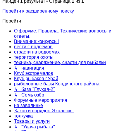
Найден 1 результат • Страница
1
из
1
Перейти к расширенному поиску
Перейти
О форуме. Правила. Технические вопросы и
ответы.
Внимание:конкурсы!
вести с водоемов
страсти на водоемах
территория охоты
техника, снаряжение, снасти для рыбалки
↳ навигация
Клуб экстремалов
Клуб рыбаков г.Урай
рыболовные базы Кондинского района
↳ база "Глухая-2"
↳ Семь озёр
Форумные мероприятия
на завалинке
Закон и порядок. Экология.
толкучка
Товары и услуги
↳ "Удача рыбака"