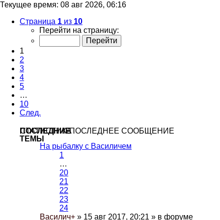
Текущее время: 08 авг 2026, 06:16
Страница
1
из
10
Перейти на страницу:
1
2
3
4
5
…
10
След.
ПОСЛЕДНИЕ
СТАТИСТИКА
ПОСЛЕДНЕЕ СООБЩЕНИЕ
ТЕМЫ
На рыбалку с Василичем
1
…
20
21
22
23
24
Василич+
» 15 авг 2017, 20:21 » в форуме