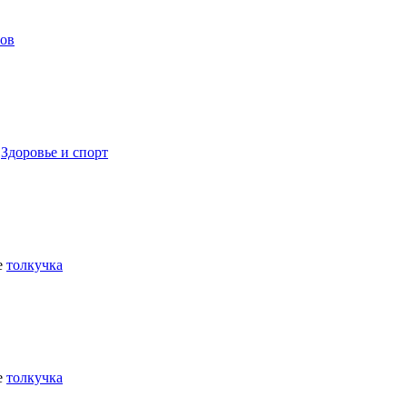
мов
е
Здоровье и спорт
е
толкучка
е
толкучка