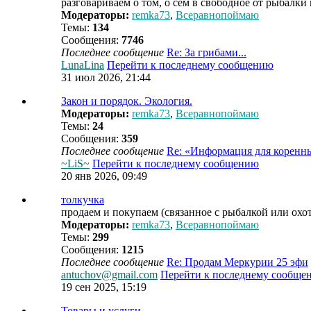
разговариваем о том, о сем в свободное от рыбалки
Модераторы:
remka73
,
Всеравнопоймаю
Темы:
134
Сообщения:
7746
Последнее сообщение
Re: За грибами...
LunaLina
Перейти к последнему сообщению
31 июл 2026, 21:44
Закон и порядок. Экология.
Модераторы:
remka73
,
Всеравнопоймаю
Темы:
24
Сообщения:
359
Последнее сообщение
Re: «Информация для корен
~LiS~
Перейти к последнему сообщению
20 янв 2026, 09:49
толкучка
продаем и покупаем (связанное с рыбалкой или охо
Модераторы:
remka73
,
Всеравнопоймаю
Темы:
299
Сообщения:
1215
Последнее сообщение
Re: Продам Меркурии 25 эфи
antuchov@gmail.com
Перейти к последнему сообще
19 сен 2025, 15:19
Товары и услуги