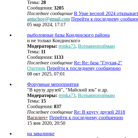
Темы:
28
Сообщения:
3205
Последнее сообщение
В Урае весной 2024 открыва
antuchov@gmail.com
Перейти к последнему сообще
05 мар 2024, 17:17
рыболовные базы Кондинского района
и не только Кондинского
Модераторы:
remka73
,
Всеравнопоймаю
Темы:
11
Сообщения:
1133
Последнее сообщение
Re: Re: база "Глухая-2"
Охотник
Перейти к последнему сообщению
08 окт 2025, 07:01
Форумные мероприятия
"В крузу друзей", "Майский язь" и др.
Модераторы:
remka73
,
Всеравнопоймаю
Темы:
15
Сообщения:
837
Последнее сообщение
Re: В кругу друзей 2018
Василич+
Перейти к последнему сообщению
15 янв 2020, 20:50
на завалинке