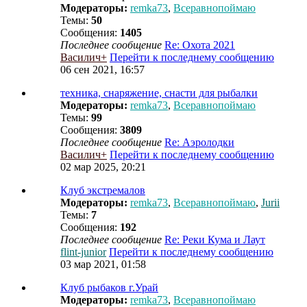
Модераторы:
remka73
,
Всеравнопоймаю
Темы:
50
Сообщения:
1405
Последнее сообщение
Re: Охота 2021
Василич+
Перейти к последнему сообщению
06 сен 2021, 16:57
техника, снаряжение, снасти для рыбалки
Модераторы:
remka73
,
Всеравнопоймаю
Темы:
99
Сообщения:
3809
Последнее сообщение
Re: Аэролодки
Василич+
Перейти к последнему сообщению
02 мар 2025, 20:21
Клуб экстремалов
Модераторы:
remka73
,
Всеравнопоймаю
,
Jurii
Темы:
7
Сообщения:
192
Последнее сообщение
Re: Реки Кума и Лаут
flint-junior
Перейти к последнему сообщению
03 мар 2021, 01:58
Клуб рыбаков г.Урай
Модераторы:
remka73
,
Всеравнопоймаю