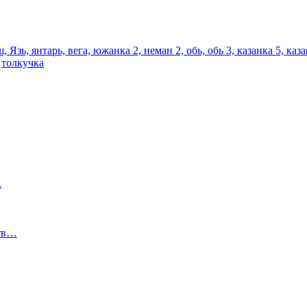
 янтарь, вега, южанка 2, неман 2, обь, обь 3, казанка 5, каза
е
толкучка
.
отв…