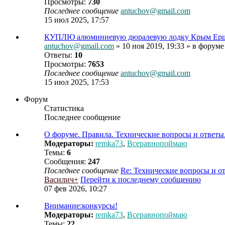
Просмотры:
730
Последнее сообщение
antuchov@gmail.com
15 июл 2025, 17:57
КУПЛЮ алюминиевую дюралевую лодку Крым Ерш, Язь,
antuchov@gmail.com
» 10 ноя 2019, 19:33 » в форум
Ответы:
10
Просмотры:
7653
Последнее сообщение
antuchov@gmail.com
15 июл 2025, 17:53
Форум
Статистика
Последнее сообщение
О форуме. Правила. Технические вопросы и ответы
Модераторы:
remka73
,
Всеравнопоймаю
Темы:
6
Сообщения:
247
Последнее сообщение
Re: Технические вопросы и 
Василич+
Перейти к последнему сообщению
07 фев 2026, 10:27
Внимание:конкурсы!
Модераторы:
remka73
,
Всеравнопоймаю
Темы:
22