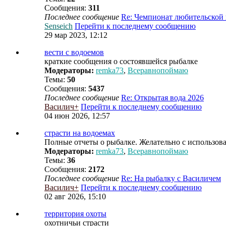
Сообщения:
311
Последнее сообщение
Re: Чемпионат любительской
Senseich
Перейти к последнему сообщению
29 мар 2023, 12:12
вести с водоемов
краткие сообщения о состоявшейся рыбалке
Модераторы:
remka73
,
Всеравнопоймаю
Темы:
50
Сообщения:
5437
Последнее сообщение
Re: Открытая вода 2026
Василич+
Перейти к последнему сообщению
04 июн 2026, 12:57
страсти на водоемах
Полные отчеты о рыбалке. Желательно с использов
Модераторы:
remka73
,
Всеравнопоймаю
Темы:
36
Сообщения:
2172
Последнее сообщение
Re: На рыбалку с Василичем
Василич+
Перейти к последнему сообщению
02 авг 2026, 15:10
территория охоты
охотничьи страсти