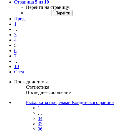
Страница
5
из
10
Перейти на страницу:
Пред.
1
…
3
4
5
6
7
…
10
След.
Последние темы
Статистика
Последнее сообщение
Рыбалка за пределами Кондинского района
1
…
34
35
36