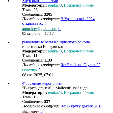
Клуб рыбаков г.Урай
Модераторы:
remka73
,
Всеравнопоймаю
Темы:
28
Сообщения:
3205
Последнее сообщение
В Урае весной 2024
открываетс…
Перейти
antuchov@gmail.com
к
05 мар 2024, 17:17
последнему
сообщению
рыболовные базы Кондинского района
и не только Кондинского
Модераторы:
remka73
,
Всеравнопоймаю
Темы:
11
Сообщения:
1133
Последнее сообщение
Re: Re: база "Глухая-2"
Перейти
Охотник
к
08 окт 2025, 07:01
последнему
сообщению
Форумные мероприятия
"В крузу друзей", "Майский язь" и др.
Модераторы:
remka73
,
Всеравнопоймаю
Темы:
15
Сообщения:
837
Последнее сообщение
Re: В кругу друзей 2018
Перейти
Василич+