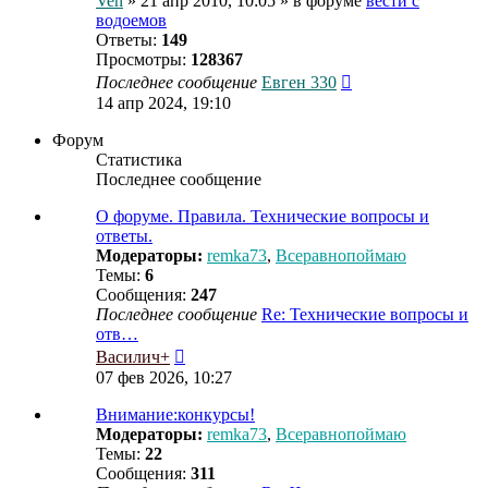
Ven
» 21 апр 2010, 10:05 » в форуме
вести с
водоемов
Ответы:
149
Просмотры:
128367
Последнее сообщение
Евген 330
14 апр 2024, 19:10
Форум
Статистика
Последнее сообщение
О форуме. Правила. Технические вопросы и
ответы.
Модераторы:
remka73
,
Всеравнопоймаю
Темы:
6
Сообщения:
247
Последнее сообщение
Re: Технические вопросы и
отв…
Перейти
Василич+
к
07 фев 2026, 10:27
последнему
сообщению
Внимание:конкурсы!
Модераторы:
remka73
,
Всеравнопоймаю
Темы:
22
Сообщения:
311