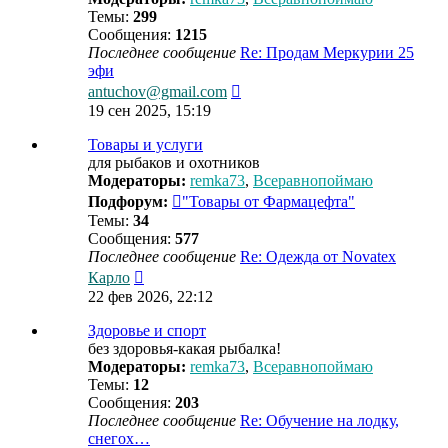
Темы:
299
Сообщения:
1215
Последнее сообщение
Re: Продам Меркурии 25
эфи
Перейти
antuchov@gmail.com
к
19 сен 2025, 15:19
последнему
сообщению
Товары и услуги
для рыбаков и охотников
Модераторы:
remka73
,
Всеравнопоймаю
Подфорум:
"Товары от Фармацефта"
Темы:
34
Сообщения:
577
Последнее сообщение
Re: Одежда от Novatex
Перейти
Карло
к
22 фев 2026, 22:12
последнему
сообщению
Здоровье и спорт
без здоровья-какая рыбалка!
Модераторы:
remka73
,
Всеравнопоймаю
Темы:
12
Сообщения:
203
Последнее сообщение
Re: Обучение на лодку,
снегох…