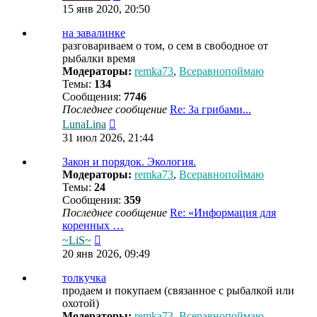
к
15 янв 2020, 20:50
последнему
сообщению
на завалинке
разговариваем о том, о сем в свободное от
рыбалки время
Модераторы:
remka73
,
Всеравнопоймаю
Темы:
134
Сообщения:
7746
Последнее сообщение
Re: За грибами...
Перейти
LunaLina
к
31 июл 2026, 21:44
последнему
сообщению
Закон и порядок. Экология.
Модераторы:
remka73
,
Всеравнопоймаю
Темы:
24
Сообщения:
359
Последнее сообщение
Re: «Информация для
коренных …
Перейти
~LiS~
к
20 янв 2026, 09:49
последнему
сообщению
толкучка
продаем и покупаем (связанное с рыбалкой или
охотой)
Модераторы:
remka73
,
Всеравнопоймаю