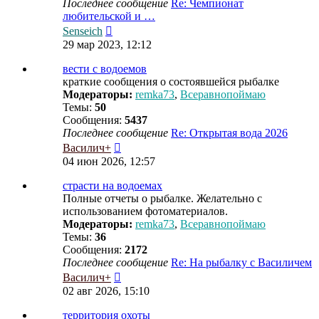
Последнее сообщение
Re: Чемпионат
любительской и …
Перейти
Senseich
к
29 мар 2023, 12:12
последнему
сообщению
вести с водоемов
краткие сообщения о состоявшейся рыбалке
Модераторы:
remka73
,
Всеравнопоймаю
Темы:
50
Сообщения:
5437
Последнее сообщение
Re: Открытая вода 2026
Перейти
Василич+
к
04 июн 2026, 12:57
последнему
сообщению
страсти на водоемах
Полные отчеты о рыбалке. Желательно с
использованием фотоматериалов.
Модераторы:
remka73
,
Всеравнопоймаю
Темы:
36
Сообщения:
2172
Последнее сообщение
Re: На рыбалку с Василичем
Перейти
Василич+
к
02 авг 2026, 15:10
последнему
сообщению
территория охоты