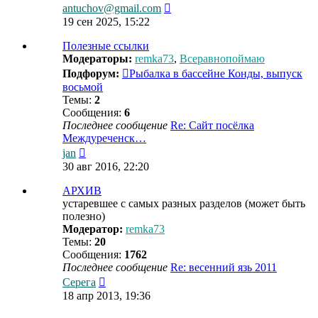
Перейти
antuchov@gmail.com
к
19 сен 2025, 15:22
последнему
сообщению
Полезные ссылки
Модераторы:
remka73
,
Всеравнопоймаю
Подфорум:
Рыбалка в бассейне Конды, выпуск
восьмой
Темы:
2
Сообщения:
6
Последнее сообщение
Re: Сайт посёлка
Междуреченск…
Перейти
jan
к
30 авг 2016, 22:20
последнему
сообщению
АРХИВ
устаревшее с самых разных разделов (может быть
полезно)
Модератор:
remka73
Темы:
20
Сообщения:
1762
Последнее сообщение
Re: весенний язь 2011
Перейти
Серега
к
18 апр 2013, 19:36
последнему
сообщению