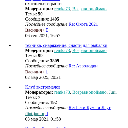
охотничьи страсти
Модераторы:
remka73
,
Всеравнопоймаю
Темы:
50
Сообщения:
1405
Последнее сообщение
Re: Охота 2021
Перейти
Василич+
к
06 сен 2021, 16:57
последнему
сообщению
техника, снаряжение, снасти для рыбалки
Модераторы:
remka73
,
Всеравнопоймаю
Темы:
99
Сообщения:
3809
Последнее сообщение
Re: Аэролодки
Перейти
Василич+
к
02 мар 2025, 20:21
последнему
сообщению
Клуб экстремалов
Модераторы:
remka73
,
Всеравнопоймаю
,
Jurii
Темы:
7
Сообщения:
192
Последнее сообщение
Re: Реки Кума и Лаут
Перейти
flint-junior
к
03 мар 2021, 01:58
последнему
сообщению