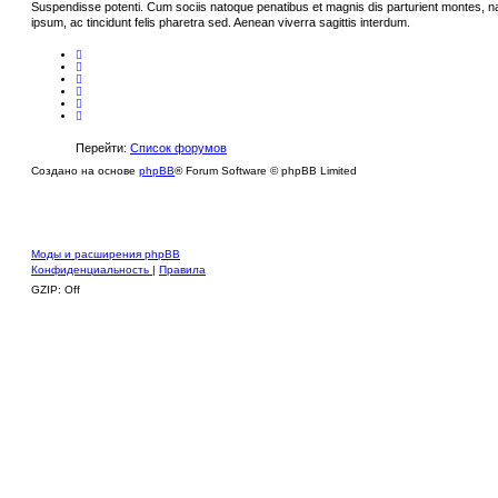
Suspendisse potenti. Cum sociis natoque penatibus et magnis dis parturient montes, n
ipsum, ac tincidunt felis pharetra sed. Aenean viverra sagittis interdum.
Перейти:
Список форумов
Создано на основе
phpBB
® Forum Software © phpBB Limited
Моды и расширения phpBB
Конфиденциальность
|
Правила
GZIP: Off