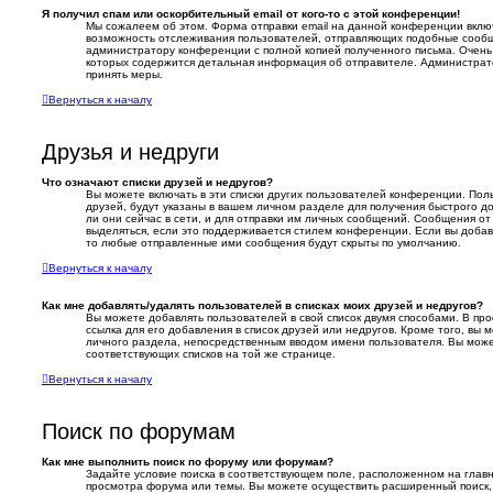
Я получил спам или оскорбительный email от кого-то с этой конференции!
Мы сожалеем об этом. Форма отправки email на данной конференции вкл
возможность отслеживания пользователей, отправляющих подобные сообщ
администратору конференции с полной копией полученного письма. Очень 
которых содержится детальная информация об отправителе. Администрат
принять меры.
Вернуться к началу
Друзья и недруги
Что означают списки друзей и недругов?
Вы можете включать в эти списки других пользователей конференции. Пол
друзей, будут указаны в вашем личном разделе для получения быстрого до
ли они сейчас в сети, и для отправки им личных сообщений. Сообщения от
выделяться, если это поддерживается стилем конференции. Если вы добав
то любые отправленные ими сообщения будут скрыты по умолчанию.
Вернуться к началу
Как мне добавлять/удалять пользователей в списках моих друзей и недругов?
Вы можете добавлять пользователей в свой список двумя способами. В пр
ссылка для его добавления в список друзей или недругов. Кроме того, вы 
личного раздела, непосредственным вводом имени пользователя. Вы може
соответствующих списков на той же странице.
Вернуться к началу
Поиск по форумам
Как мне выполнить поиск по форуму или форумам?
Задайте условие поиска в соответствующем поле, расположенном на глав
просмотра форума или темы. Вы можете осуществить расширенный поиск,