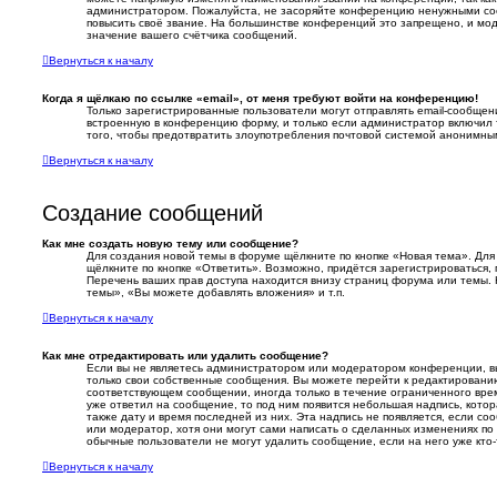
администратором. Пожалуйста, не засоряйте конференцию ненужными соо
повысить своё звание. На большинстве конференций это запрещено, и мо
значение вашего счётчика сообщений.
Вернуться к началу
Когда я щёлкаю по ссылке «email», от меня требуют войти на конференцию!
Только зарегистрированные пользователи могут отправлять email-сообщен
встроенную в конференцию форму, и только если администратор включил 
того, чтобы предотвратить злоупотребления почтовой системой анонимны
Вернуться к началу
Создание сообщений
Как мне создать новую тему или сообщение?
Для создания новой темы в форуме щёлкните по кнопке «Новая тема». Дл
щёлкните по кнопке «Ответить». Возможно, придётся зарегистрироваться,
Перечень ваших прав доступа находится внизу страниц форума или темы.
темы», «Вы можете добавлять вложения» и т.п.
Вернуться к началу
Как мне отредактировать или удалить сообщение?
Если вы не являетесь администратором или модератором конференции, в
только свои собственные сообщения. Вы можете перейти к редактировани
соответствующем сообщении, иногда только в течение ограниченного врем
уже ответил на сообщение, то под ним появится небольшая надпись, котор
также дату и время последней из них. Эта надпись не появляется, если 
или модератор, хотя они могут сами написать о сделанных изменениях по 
обычные пользователи не могут удалить сообщение, если на него уже кто-
Вернуться к началу