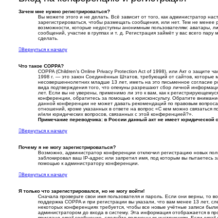
Зачем мне нужно регистрироваться?
Вы можете этого и не делать. Всё зависит от того, как администратор н
зарегистрироваться, чтобы размещать сообщения, или нет. Тем не менее
возможности, которые недоступны анонимным пользователям: аватары, ли
сообщений, участие в группах и т. д. Регистрация займёт у вас всего пару
сделать.
Вернуться к началу
Что такое COPPA?
COPPA (Children’s Online Privacy Protection Act of 1998), или Акт о защите 
1998 г. — это закон Соединённых Штатов, требующий от сайтов, которые
несовершеннолетних младше 13 лет, иметь на это письменное согласие р
вида подтверждения того, что опекуны разрешают сбор личной информа
лет. Если вы не уверены, применимо ли это к вам, как к регистрирующемус
конференции, обратитесь за помощью к юрисконсульту. Обратите внимани
данной конференции не может давать рекомендаций по правовым вопроса
отношений, кроме указанных в ответе на вопрос «С кем можно связаться п
и/или юридических вопросов, связанных с этой конференцией?».
Примечание переводчика: в России данный акт не имеет юридической 
Вернуться к началу
Почему я не могу зарегистрироваться?
Возможно, администратор конференции отключил регистрацию новых поль
заблокировал ваш IP-адрес или запретил имя, под которым вы пытаетесь з
помощью к администратору конференции.
Вернуться к началу
Я только что зарегистрировался, но не могу войти!
Сначала проверьте свои имя пользователя и пароль. Если они верны, то 
поддержка COPPA и при регистрации вы указали, что вам менее 13 лет, с
некоторых конференциях требуется, чтобы все новые учётные записи был
администратором до входа в систему. Эта информация отображается в пр
прислано email-сообщение, следуйте полученным инструкциям. Если email