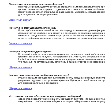
Почему мне недоступны некоторые форумы?
Некоторые форумы доступны только определённым пользователям или гру
просматривать такие форумы, создавать в них темы и оставлять сообщения
может потребоваться специальное разрешение. Свяжитесь с модераторо
для получения такого разрешения.
Вернуться к началу
Почему я не могу добавлять вложения?
Право добавления вложений может быть предоставлено на уровне форума,
Администратор конференции может не разрешить добавление вложений 
возможно, что добавлять вложения разрешено только членам определённых
можете добавлять вложения, свяжитесь с администратором конференции.
Вернуться к началу
Почему я получил предупреждение?
На каждой конференции администраторы устанавливают свой собственный
правило, вы можете получить предупреждение. Учтите, что это решение 
Limited не имеет никакого отношения к предупреждениям, вынесенным на д
что получили предупреждение, свяжитесь с администратором конференци
Вернуться к началу
Как мне пожаловаться на сообщения модератору?
Рядом с каждым сообщением вы увидите кнопку, предназначенную для отпр
разрешено администратором конференции. Щёлкнув по этой кнопке, вы пр
для оправки жалобы на сообщение.
Вернуться к началу
Что означает кнопка «Сохранить» при создании сообщения?
Эта кнопка позволяет вам сохранять сообщения для того, чтобы закончить и
сохранённого сообщения перейдите в параграф «Черновики» личного раз