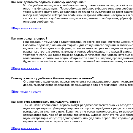
Как мне добавить подпись к своему сообщению?
Чтобы добавить подпись к сообщению, вы должны сначала создать её в ли
отметить флажком пункт
Присоединить подпись
в форме отправки сообщен
также можете настроить добавление подписи по умолчанию ко всем ваши
выбор в параграфе «Отправка сообщений» пункта «Личные настройки» в л
сможете отменить добавление подписи в отдельных сообщениях, убрав ф
отправки сообщения.
Вернуться к началу
Как мне создать опрос?
При создании темы или редактировании первого сообщения темы щёлкнит
Создать опрос
под основной формой для создания сообщения, в зависимос
видите такой вкладки или формы, то вы не имеете прав на создание опрос
варианта ответа в соответствующих полях, убедившись, что каждый вариа
текстового поля. Вы также можете задать количество вариантов, которые 
голосовании, с помощью опции «Вариантов ответа», период проведения опр
будет постоянным) и возможность пользователей изменять вариант, за ко
Вернуться к началу
Почему я не могу добавить больше вариантов ответа?
Ограничение количества вариантов ответа устанавливается администрат
добавить количество вариантов, превышающее это ограничение, свяжите
Вернуться к началу
Как мне отредактировать или удалить опрос?
Так же, как и сообщения, опросы могут редактироваться только их создат
администраторами. Для редактирования опроса перейдите к редактирован
всегда связан именно с ним. Если никто не успел проголосовать, то вы мо
отредактировать любой из вариантов ответа. Однако если кто-то уже про
администраторы могут отредактировать или удалить опрос. Это сделано д
варианты ответов во время голосования.
Вернуться к началу