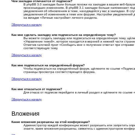
Чем закладки отличаются от подписок?
В phpBB 3.0 закладки были больше похожи на закладки в вашем веб-брауз
произошедших изменениях. В phpBB 3.1 закладки больше напоминают под
уведомления об обновлениях в теме, находящейся у вас в закладках. В слу
уведомления об изменениях в теме или форуме. Настройки уведомлений д
на вкладке «Личные настройки» личного раздела.
Вернуться к началу
Как мне сделать закладку или подписаться на определённую тему?
Вы можете создать закладку или подписаться на определённую тему, щёлк
«Управление темой», которое находится в верхней и нижней части страни
Отметив галочкой пункт «Сообщать мне о получении ответа» при отправке
соответствующую тему.
Вернуться к началу
Как мне подписаться на определённый форум?
Чтобы подписаться на определённый форум, щёлкните по ссылке «Подписа
страницы просмотра соответствующего форума.
Вернуться к началу
Как мне отказаться от подписки?
Для отказа от подписки перейдите в личный раздел и щёлкните по ссылке 
Вернуться к началу
Вложения
Какие вложения разрешены на этой конференции?
Администратор каждой конференции может разрешить или запретить опр
знаете, какие вложения разрешены, свяжитесь с администратором конфер