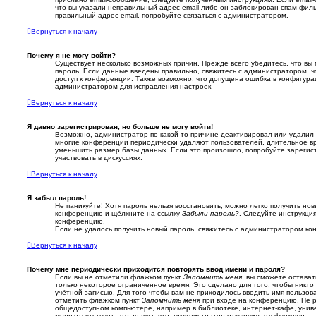
что вы указали неправильный адрес email либо он заблокирован спам-филь
правильный адрес email, попробуйте связаться с администратором.
Вернуться к началу
Почему я не могу войти?
Существует несколько возможных причин. Прежде всего убедитесь, что вы 
пароль. Если данные введены правильно, свяжитесь с администратором, ч
доступ к конференции. Также возможно, что допущена ошибка в конфигура
администратором для исправления настроек.
Вернуться к началу
Я давно зарегистрирован, но больше не могу войти!
Возможно, администратор по какой-то причине деактивировал или удалил 
многие конференции периодически удаляют пользователей, длительное в
уменьшить размер базы данных. Если это произошло, попробуйте зарегист
участвовать в дискуссиях.
Вернуться к началу
Я забыл пароль!
Не паникуйте! Хотя пароль нельзя восстановить, можно легко получить но
конференцию и щёлкните на ссылку
Забыли пароль?
. Следуйте инструкци
конференцию.
Если не удалось получить новый пароль, свяжитесь с администратором к
Вернуться к началу
Почему мне периодически приходится повторять ввод имени и пароля?
Если вы не отметили флажком пункт
Запомнить меня
, вы сможете остава
только некоторое ограниченное время. Это сделано для того, чтобы никто
учётной записью. Для того чтобы вам не приходилось вводить имя пользов
отметить флажком пункт
Запомнить меня
при входе на конференцию. Не р
общедоступном компьютере, например в библиотеке, интернет-кафе, универ
меня
отсутствует, это значит, что администратор отключил эту функцию.