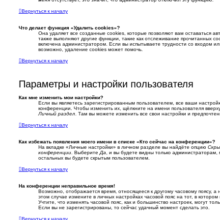
Вернуться к началу
Что делает функция «Удалить cookies»?
Она удаляет все созданные cookies, которые позволяют вам оставаться а
также выполняют другие функции, такие как отслеживание прочитанных со
включена администратором. Если вы испытываете трудности со входом и
возможно, удаление cookies может помочь.
Вернуться к началу
Параметры и настройки пользователя
Как мне изменить мои настройки?
Если вы являетесь зарегистрированным пользователем, все ваши настройк
конференции. Чтобы изменить их, щёлкните на имени пользователя вверху
Личный раздел
. Там вы можете изменить все свои настройки и предпочтен
Вернуться к началу
Как избежать появления моего имени в списке «Кто сейчас на конференции»?
На вкладке «Личные настройки» в личном разделе вы найдёте опцию
Скры
конференции
. Выберите
Да
, и вы будете видны только администраторам,
остальных вы будете скрытым пользователем.
Вернуться к началу
На конференции неправильное время!
Возможно, отображается время, относящееся к другому часовому поясу, а н
этом случае измените в личных настройках часовой пояс на тот, в котором в
Учтите, что изменять часовой пояс, как и большинство настроек, могут то
Если вы не зарегистрированы, то сейчас удачный момент сделать это.
Вернуться к началу