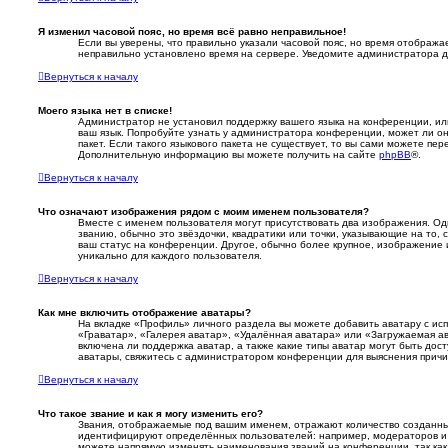
Я изменил часовой пояс, но время всё равно неправильное!
Если вы уверены, что правильно указали часовой пояс, но время отобража
неправильно установлено время на сервере. Уведомите администратора д
Вернуться к началу
Моего языка нет в списке!
Администратор не установил поддержку вашего языка на конференции, ил
ваш язык. Попробуйте узнать у администратора конференции, может ли он
пакет. Если такого языкового пакета не существует, то вы сами можете пер
Дополнительную информацию вы можете получить на сайте
phpBB
®.
Вернуться к началу
Что означают изображения рядом с моим именем пользователя?
Вместе с именем пользователя могут присутствовать два изображения. Од
званию, обычно это звёздочки, квадратики или точки, указывающие на то, 
ваш статус на конференции. Другое, обычно более крупное, изображение 
уникально для каждого пользователя.
Вернуться к началу
Как мне включить отображение аватары?
На вкладке «Профиль» личного раздела вы можете добавить аватару с ис
«Граватар», «Галерея аватар», «Удалённая аватара» или «Загружаемая а
включена ли поддержка аватар, а также какие типы аватар могут быть дос
аватары, свяжитесь с администратором конференции для выяснения причи
Вернуться к началу
Что такое звание и как я могу изменить его?
Звания, отображаемые под вашим именем, отражают количество созданн
идентифицируют определённых пользователей: например, модераторов и
можете напрямую изменять наименования званий на конференции, так как