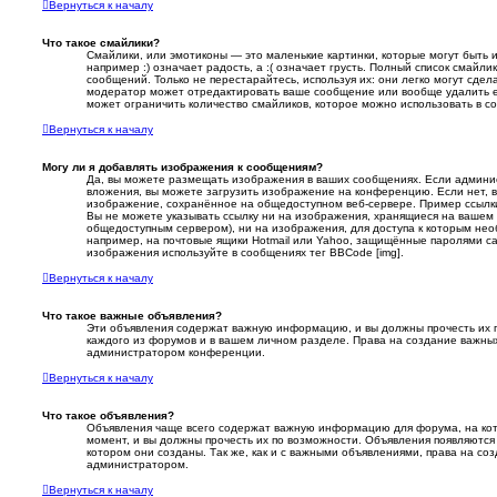
Вернуться к началу
Что такое смайлики?
Смайлики, или эмотиконы — это маленькие картинки, которые могут быть 
например :) означает радость, а :( означает грусть. Полный список смайл
сообщений. Только не перестарайтесь, используя их: они легко могут сде
модератор может отредактировать ваше сообщение или вообще удалить 
может ограничить количество смайликов, которое можно использовать в с
Вернуться к началу
Могу ли я добавлять изображения к сообщениям?
Да, вы можете размещать изображения в ваших сообщениях. Если админи
вложения, вы можете загрузить изображение на конференцию. Если нет, в
изображение, сохранённое на общедоступном веб-сервере. Пример ссылки: h
Вы не можете указывать ссылку ни на изображения, хранящиеся на вашем 
общедоступным сервером), ни на изображения, для доступа к которым нео
например, на почтовые ящики Hotmail или Yahoo, защищённые паролями сай
изображения используйте в сообщениях тег BBCode [img].
Вернуться к началу
Что такое важные объявления?
Эти объявления содержат важную информацию, и вы должны прочесть их п
каждого из форумов и в вашем личном разделе. Права на создание важны
администратором конференции.
Вернуться к началу
Что такое объявления?
Объявления чаще всего содержат важную информацию для форума, на кот
момент, и вы должны прочесть их по возможности. Объявления появляются
котором они созданы. Так же, как и с важными объявлениями, права на с
администратором.
Вернуться к началу