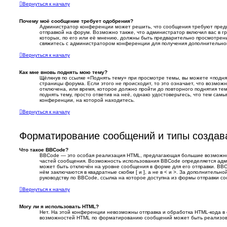
Вернуться к началу
Почему моё сообщение требует одобрения?
Администратор конференции может решить, что сообщения требуют пред
отправкой на форум. Возможно также, что администратор включил вас в г
которых, по его или её мнению, должны быть предварительно просмотрен
свяжитесь с администратором конференции для получения дополнительн
Вернуться к началу
Как мне вновь поднять мою тему?
Щёлкнув по ссылке «Поднять тему» при просмотре темы, вы можете «подня
страницы форума. Если этого не происходит, то это означает, что возмож
отключена, или время, которое должно пройти до повторного поднятия те
поднять тему, просто ответив на неё, однако удостоверьтесь, что тем сам
конференции, на которой находитесь.
Вернуться к началу
Форматирование сообщений и типы создав
Что такое BBCode?
BBCode — это особая реализация HTML, предлагающая большие возможн
частей сообщения. Возможность использования BBCode определяется ад
может быть отключён на уровне сообщения в форме для его отправки. BBC
нём заключаются в квадратные скобки [ и ], а не в < и >. За дополнитель
руководству по BBCode, ссылка на которое доступна из формы отправки с
Вернуться к началу
Могу ли я использовать HTML?
Нет. На этой конференции невозможны отправка и обработка HTML-кода в
возможностей HTML по форматированию сообщений может быть реализов