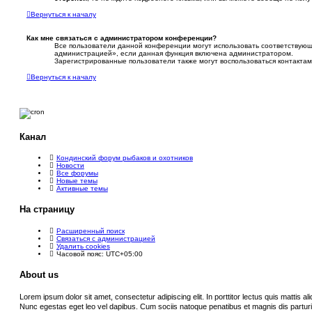
Вернуться к началу
Как мне связаться с администратором конференции?
Все пользователи данной конференции могут использовать соответствующ
администрацией», если данная функция включена администратором.
Зарегистрированные пользователи также могут воспользоваться контакта
Вернуться к началу
Канал
Кондинский форум рыбаков и охотников
Новости
Все форумы
Новые темы
Активные темы
На страницу
Расширенный поиск
Связаться с администрацией
Удалить cookies
Часовой пояс:
UTC+05:00
About us
Lorem ipsum dolor sit amet, consectetur adipiscing elit. In porttitor lectus quis mattis aliqu
Nunc egestas eget leo vel dapibus. Cum sociis natoque penatibus et magnis dis partur