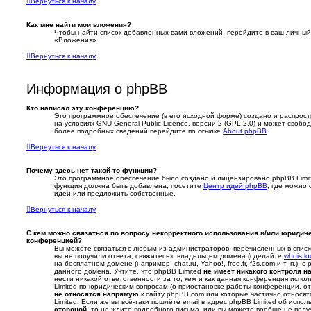
Вернуться к началу
Как мне найти мои вложения?
Чтобы найти список добавленных вами вложений, перейдите в ваш личный
«Вложения».
Вернуться к началу
Информация о phpBB
Кто написал эту конференцию?
Это программное обеспечение (в его исходной форме) создано и распрос
на условиях GNU General Public Licence, версии 2 (GPL-2.0) и может свобо
более подробных сведений перейдите по ссылке
About phpBB
.
Вернуться к началу
Почему здесь нет такой-то функции?
Это программное обеспечение было создано и лицензировано phpBB Limited
функция должна быть добавлена, посетите
Центр идей phpBB
, где можно 
идеи или предложить собственные.
Вернуться к началу
С кем можно связаться по вопросу некорректного использования и/или юридич
конференцией?
Вы можете связаться с любым из администраторов, перечисленных в спис
вы не получили ответа, свяжитесь с владельцем домена (сделайте
whois l
на бесплатном домене (например, chat.ru, Yahoo!, free.fr, f2s.com и т. п.),
данного домена. Учтите, что phpBB Limited
не имеет никакого контроля 
нести никакой ответственности за то, кем и как данная конференция испо
Limited по юридическим вопросам (о приостановке работы конференции, отв
не относятся напрямую
к сайту phpBB.com или которые частично относя
Limited. Если же вы всё-таки пошлёте email в адрес phpBB Limited об ис
стороной
, то не ждите подробного письма, или вы можете вообще не полу