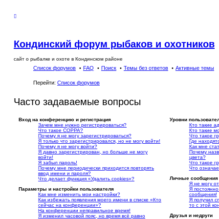
Кондинский форум рыбаков и охотников
сайт о рыбалке и охоте в Кондинском районе
Список форумов
FAQ
Поиск
Темы без ответов
Активные темы
Перейти:
Список форумов
Часто задаваемые вопросы
Вход на конференцию и регистрация
Уровни пользовате
Зачем мне нужно регистрироваться?
Кто такие а
Что такое COPPA?
Кто такие м
Почему я не могу зарегистрироваться?
Что такое г
Я только что зарегистрировался, но не могу войти!
Где находятс
Почему я не могу войти?
Как мне ста
Я давно зарегистрирован, но больше не могу
Почему назв
войти!
цвета?
Я забыл пароль!
Что такое г
Почему мне периодически приходится повторять
Что означае
ввод имени и пароля?
Личные сообщения
Что делает функция «Удалить cookies»?
Я не могу о
Параметры и настройки пользователя
Я постоянн
Как мне изменить мои настройки?
сообщения!
Как избежать появления моего имени в списке «Кто
Я получил с
сейчас на конференции»?
то с этой к
На конференции неправильное время!
Друзья и недруги
Я изменил часовой пояс, но время всё равно