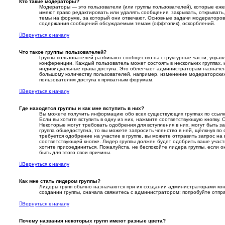
Кто такие модераторы?
Модераторы — это пользователи (или группы пользователей), которые еж
имеют право редактировать или удалять сообщения, закрывать, открывать
темы на форуме, за который они отвечают. Основные задачи модераторов
содержания сообщений обсуждаемым темам (оффтопик), оскорблений.
Вернуться к началу
Что такое группы пользователей?
Группы пользователей разбивают сообщество на структурные части, упра
конференции. Каждый пользователь может состоять в нескольких группах, 
индивидуальные права доступа. Это облегчает администраторам назначе
большому количеству пользователей, например, изменение модераторски
пользователям доступа к приватным форумам.
Вернуться к началу
Где находятся группы и как мне вступить в них?
Вы можете получить информацию обо всех существующих группах по ссылк
Если вы хотите вступить в одну из них, нажмите соответствующую кнопку. 
Некоторые могут требовать одобрения для вступления в них, могут быть 
группа общедоступна, то вы можете запросить членство в ней, щёлкнув по
требуется одобрение на участие в группе, вы можете отправить запрос на 
соответствующей кнопке. Лидер группы должен будет одобрить ваше участи
хотите присоединиться. Пожалуйста, не беспокойте лидера группы, если он
быть для этого свои причины.
Вернуться к началу
Как мне стать лидером группы?
Лидеры групп обычно назначаются при их создании администраторами ко
создании группы, сначала свяжитесь с администратором; попробуйте отпр
Вернуться к началу
Почему названия некоторых групп имеют разные цвета?