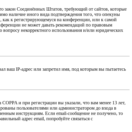
 — это закон Соединённых Штатов, требующий от сайтов, которые
тимо наличие иного вида подтверждения того, что опекуны
, как к регистрирующемуся на конференции, или к самой
онференции не может давать рекомендаций по правовым
по вопросу некорректного использования и/или юридических
л ваш IP-адрес или запретил имя, под которым вы пытаетесь
 COPPA и при регистрации вы указали, что вам менее 13 лет,
ированы пользователями или администратором до входа в
ученным инструкциям. Если email-сообщение не получено, то
авильный адрес email, попробуйте связаться с