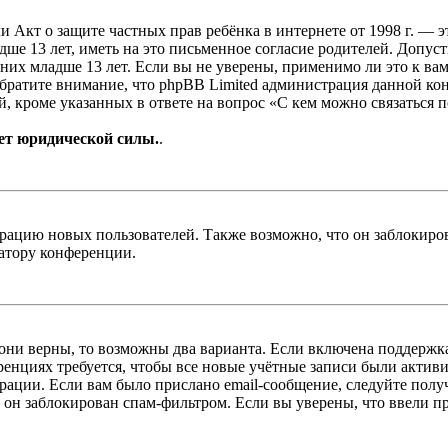
, или Акт о защите частных прав ребёнка в интернете от 1998 г.
е 13 лет, иметь на это письменное согласие родителей. Допус
х младше 13 лет. Если вы не уверены, применимо ли это к вам
Обратите внимание, что phpBB Limited администрация данной к
, кроме указанных в ответе на вопрос «С кем можно связаться 
ет юридической силы.
.
цию новых пользователей. Также возможно, что он заблокирова
ратору конференции.
 они верны, то возможны два варианта. Если включена поддержка
енциях требуется, чтобы все новые учётные записи были актив
трации. Если вам было прислано email-сообщение, следуйте пол
 он заблокирован спам-фильтром. Если вы уверены, что ввели пр