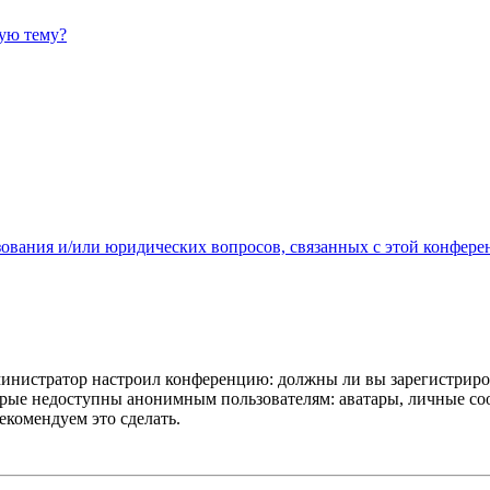
ную тему?
зования и/или юридических вопросов, связанных с этой конфере
администратор настроил конференцию: должны ли вы зарегистриро
рые недоступны анонимным пользователям: аватары, личные сообщ
екомендуем это сделать.