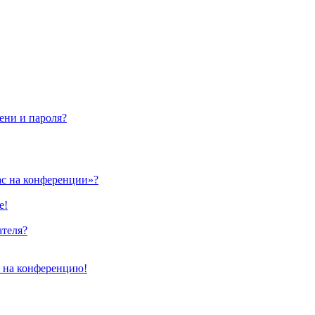
ени и пароля?
ас на конференции»?
е!
ателя?
и на конференцию!