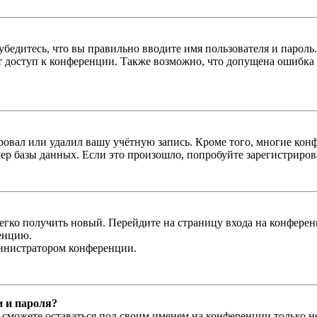
бедитесь, что вы правильно вводите имя пользователя и пароль
ыт доступ к конференции. Также возможно, что допущена ошибка
овал или удалил вашу учётную запись. Кроме того, многие кон
р базы данных. Если это произошло, попробуйте зарегистрироват
легко получить новый. Перейдите на страницу входа на конфер
енцию.
министратором конференции.
и и пароля?
ы сможете оставаться под своим именем на конференции только н